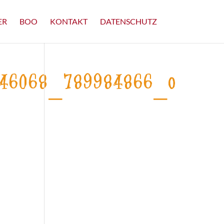
ER
BOO
KONTAKT
DATENSCHUTZ
_346068_789984866_o