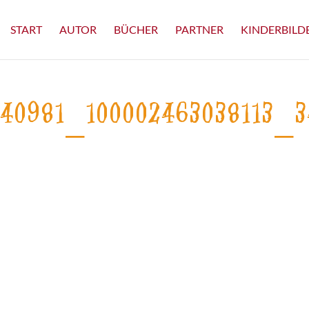
START
AUTOR
BÜCHER
PARTNER
KINDERBILD
740981_100002463038113